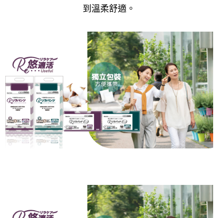
到溫柔舒適
。