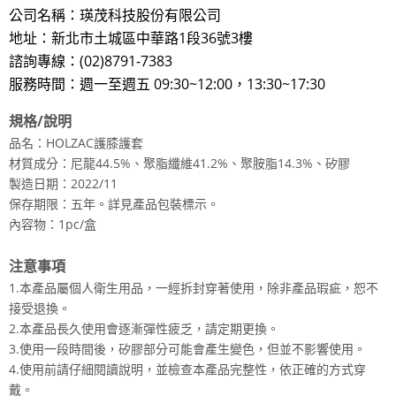
公司名稱：瑛茂科技股份有限公司
地址：新北市土城區中華路1段36號3樓
諮詢專線：(02)8791-7383
服務時間：週一至週五 09:30~12:00，13:30~17:30
規格/說明
品名：HOLZAC護膝護套
材質成分：尼龍44.5%、
聚脂纖維41.2%、
聚胺脂14.3%、矽膠
製造日期：2022/11
保存期限：五年。詳見產品包裝標示。
內容物：1pc/盒
注意事項
1.本產品屬個人衛生用品，一經拆封穿著使用，除非產品瑕疵，恕不
接受退換。
2.本產品長久使用會逐漸彈性疲乏，請定期更換。
3.使用一段時間後，矽膠部分可能會產生變色，但並不影響使用。
4.使用前請仔細閱讀說明，並檢查本產品完整性，依正確的方式穿
戴。