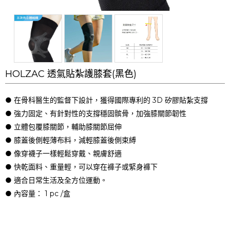
HOLZAC 透氣貼紮護膝套(黑色)
● 在骨科醫生的監督下設計，獲得國際專利的 3D 矽膠貼紮支撐
● 強力固定、有針對性的支撐穩固髌骨，加強膝關節韌性
● 立體包覆膝關節，輔助膝關節屈伸
● 膝蓋後側輕薄布料，減輕膝蓋後側束縛
● 像穿襪子一樣輕鬆穿戴、親膚舒適
● 快乾面料、重量輕，可以穿在褲子或緊身褲下
● 適合日常生活及全方位運動。
● 內容量： 1 pc /盒